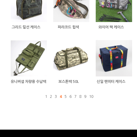
그리드 릴선 케이스
파라코드 힙색
와이어 팩 케이스
유니버셜 차량용 수납백
보스톤백 50L
신일 팬히터 케이스
1
2
3
4
5
6
7
8
9
10