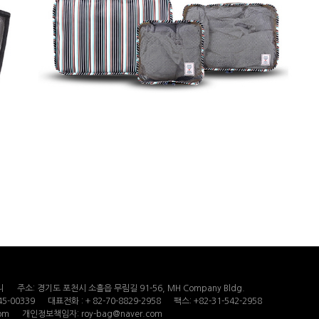
니
주소: 경기도 포천시 소흘읍 무림길 91-56, MH Company Bldg.
5-00339
대표전화 : + 82-70-8829-2958
팩스: +82-31-542-2958
om
개인정보책임자: roy-bag@naver.com