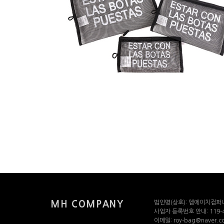
법인명(상호): 엠에이치컴퍼
MH COMPANY
사업자 등록번호 안내: 119-4
이메일: roy-bag@naver.c