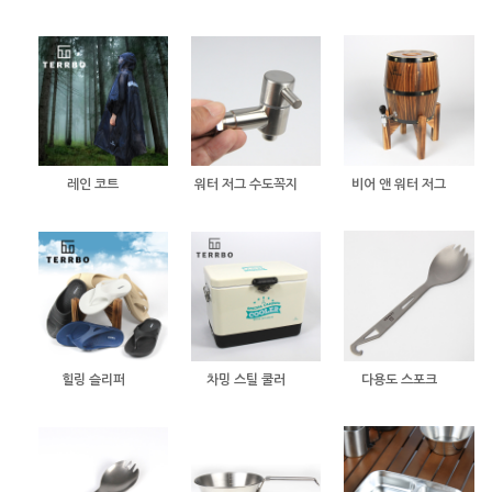
레인 코트
워터 저그 수도꼭지
비어 앤 워터 저그
힐링 슬리퍼
차밍 스틸 쿨러
다용도 스포크