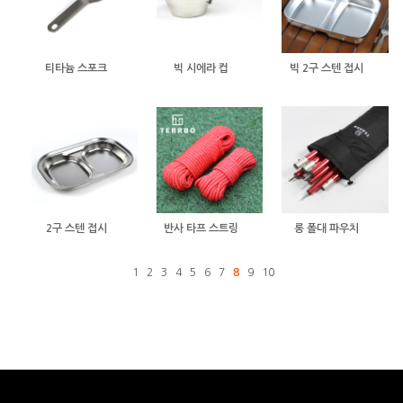
티타늄 스포크
빅 시에라 컵
빅 2구 스텐 접시
2구 스텐 접시
반사 타프 스트링
롱 폴대 파우치
1
2
3
4
5
6
7
8
9
10